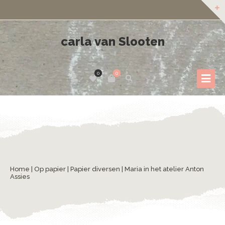
carla van Slooten
0
0
Home
|
Op papier
|
Papier diversen
| Maria in het atelier Anton
Assies