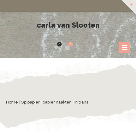
carla van Slooten
0
0
Home
|
Op papier
|
papier naakten
| In trans